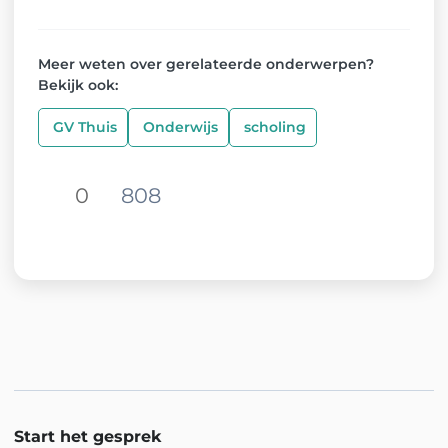
Meer weten over gerelateerde onderwerpen?
Bekijk ook:
GV Thuis
Onderwijs
scholing
0
808
Deel op Facebook. Link opent in
Deel op Twitter. Link opent in e
Deel op LinkedIn. Link opent in 
Start het gesprek