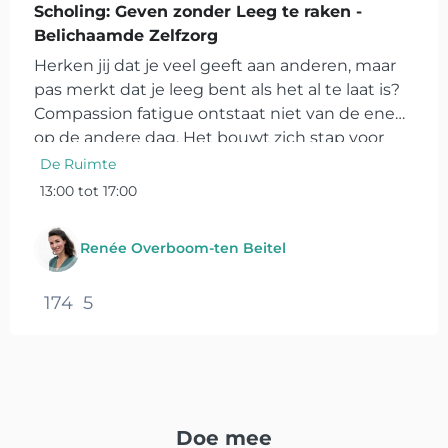
Scholing: Geven zonder Leeg te raken -
Belichaamde Zelfzorg
Herken jij dat je veel geeft aan anderen, maar
pas merkt dat je leeg bent als het al te laat is?
Compassion fatigue ontstaat niet van de ene
op de andere dag. Het bouwt zich stap voor
stap op, vaak ongemerkt. In deze
De Ruimte
ervaringsgerichte scholing...
13:00 tot 17:00
Renée Overboom-ten Beitel
174
5
Doe mee