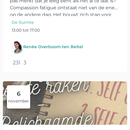
pas merkt dat je leeg bent als het al te laat is?
Compassion fatigue ontstaat niet van de ene
op de andere dag. Het bouwt zich stap voor
stap op, vaak ongemerkt. In deze
De Ruimte
ervaringsgerichte scholing...
13:00 tot 17:00
Renée Overboom-ten Beitel
231
3
6
november