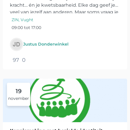
kracht… én je kwetsbaarheid. Elke dag geef je
veel van jezelf aan anderen. Maar soms vraag je
je af: geef ik niet te veel… en laad ik...
ZIN, Vught
09:00 tot 17:00
Justus Donderwinkel
97
0
19
november