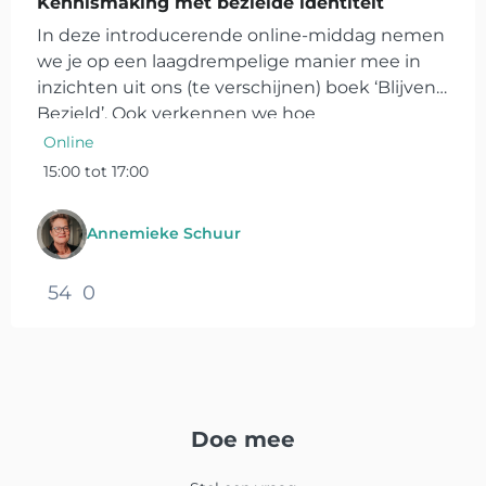
Kennismaking met bezielde identiteit
In deze introducerende online-middag nemen
we je op een laagdrempelige manier mee in
inzichten uit ons (te verschijnen) boek ‘Blijvend
Bezield’. Ook verkennen we hoe
psychologische en sociologische inzichten over
Online
hechting, (groeps)vorming en...
15:00 tot 17:00
Annemieke Schuur
54
0
Doe mee