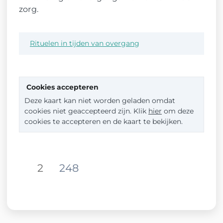
zorg.
Rituelen in tijden van overgang
Cookies accepteren
Deze kaart kan niet worden geladen omdat
cookies niet geaccepteerd zijn. Klik
hier
om deze
cookies te accepteren en de kaart te bekijken.
2
248
Deel op Facebook. Link opent in
Deel op Twitter. Link opent in e
Deel op LinkedIn. Link opent in 