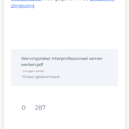
zingeving
.
Wervingstekst Interprofessioneel samen
werken.pdf
(inloggen vereist)
15 keer gedownload
0
287
Deel op Facebook. Link opent in
Deel op Twitter. Link opent in e
Deel op LinkedIn. Link opent in 