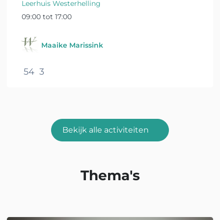
van het Leerhuis Westerhelling, een plek voor
Leerhuis Westerhelling
vrijzinnige bezinning en...
09:00 tot 17:00
Maaike Marissink
54
3
Bekijk alle activiteiten
Thema's