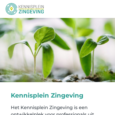
Me
Kennisplein Zingeving
Het Kennisplein Zingeving is een
ontwikkelplek voor professionals uit