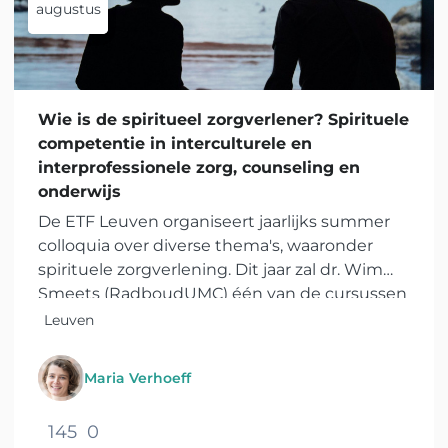
augustus
Wie is de spiritueel zorgverlener? Spirituele
competentie in interculturele en
interprofessionele zorg, counseling en
onderwijs
De ETF Leuven organiseert jaarlijks summer
colloquia over diverse thema's, waaronder
spirituele zorgverlening. Dit jaar zal dr. Wim
Smeets (RadboudUMC) één van de cursussen
verzorgen met als thema Wie is de spiritueel
Leuven
zorgverlener? Het summer...
Maria Verhoeff
145
0