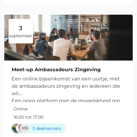
3
september
Meet-up Ambassadeurs Zingeving
Een online bijeenkomst van een uurtje, met
de ambassadeurs zingeving en iedereen die
wil.
Een open platform met de mogelijkheid om
elkaar te ontmoeten, inspiratie en informatie
Online
uitwisselen. We reserveren een kwartiertje om
16:00 tot 17:00
je bij te praten over...
3 deelnemers